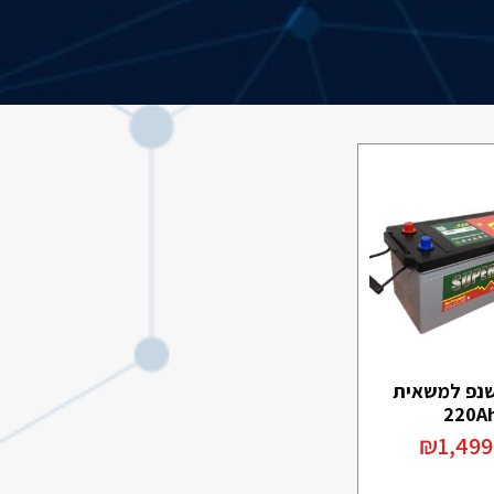
נפ למשאית
220A
₪
1,499