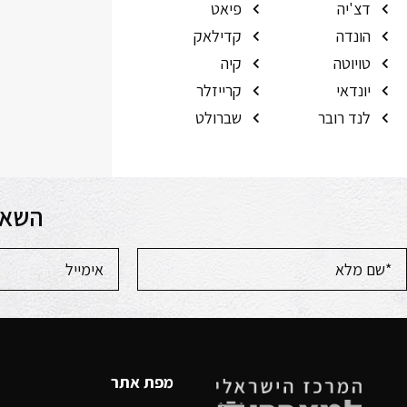
דצ'יה
פיאט
הונדה
קדילאק
טויוטה
קיה
יונדאי
קרייזלר
לנד רובר
שברולט
השאר
מפת אתר