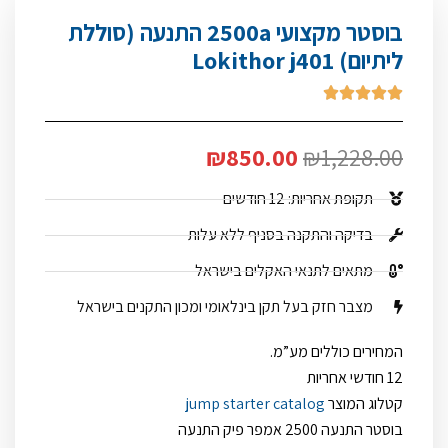
בוסטר מקצועי 2500a התנעה (סוללת
ליתיום) Lokithor j401





₪
850.00
₪
1,228.00
תקופת אחריות: 12 חודשים
בדיקה והתקנה בסניף ללא עלות
מתאים לתנאי האקלים בישראל
מצבר חזק בעל תקן בינלאומי ומכון התקנים בישראל
המחירים כוללים מע”מ.
12 חודשי אחריות
קטלוג המוצר
jump starter catalog
בוסטר התנעה 2500 אמפר פיק התנעה