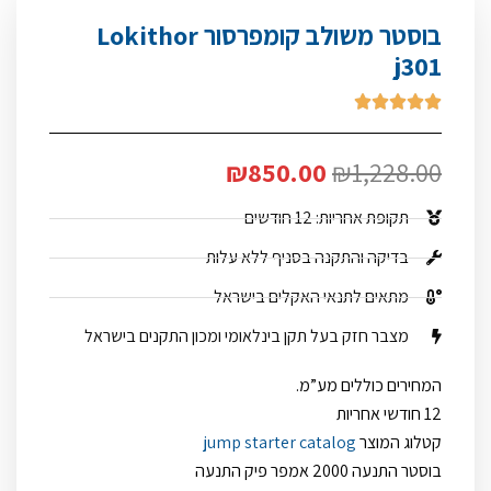
בוסטר משולב קומפרסור Lokithor
j301





₪
850.00
₪
1,228.00
תקופת אחריות: 12 חודשים
בדיקה והתקנה בסניף ללא עלות
מתאים לתנאי האקלים בישראל
מצבר חזק בעל תקן בינלאומי ומכון התקנים בישראל
המחירים כוללים מע”מ.
12 חודשי אחריות
קטלוג המוצר
jump starter catalog
בוסטר התנעה 2000 אמפר פיק התנעה