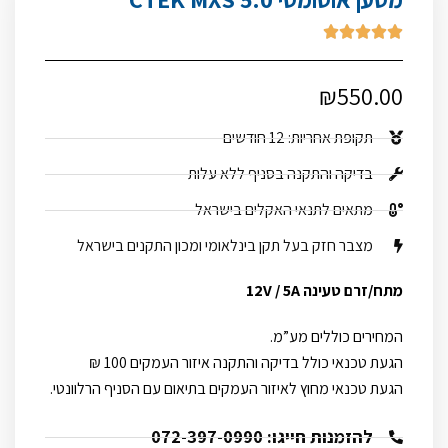





₪
550.00
תקופת אחריות: 12 חודשים
בדיקה והתקנה בסניף ללא עלות
מתאים לתנאי האקלים בישראל
מצבר חזק בעל תקן בינלאומי ומכון התקנים בישראל
מתח/זרם טעינה 12V / 5A
המחירים כוללים מע”מ.
הגעת טכנאי כולל בדיקה והתקנה איזור העמקים 100 ₪
הגעת טכנאי מחוץ לאיזור העמקים בתיאום עם הסניף הרלוונטי.
להזמנות חייגו: 072-397-0990