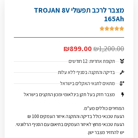
מצבר לרכב תפעולי TROJAN 8V
165Ah





₪
899.00
₪
1,200.00
תקופת אחריות: 12 חודשים
בדיקה והתקנה בסניף ללא עלות
מתאים לתנאי האקלים בישראל
מצבר חזק בעל תקן בינלאומי ומכון התקנים בישראל
המחירים כוללים מע”מ.
הגעת טכנאי כולל בדיקה והתקנה איזור העמקים 100 ₪
הגעת טכנאי מחוץ לאיזור העמקים בתיאום עם הסניף הרלוונטי.
יש להחזיר מצבר ישן.