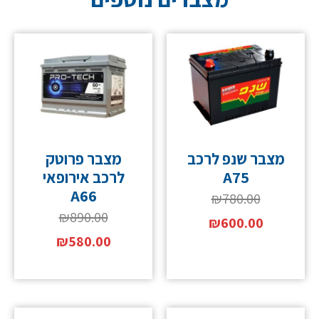
מצבר שנפ לרכב
מצבר פרוטק
A75
לרכב אירופאי
A66
₪
780.00
₪
890.00
₪
600.00
₪
580.00