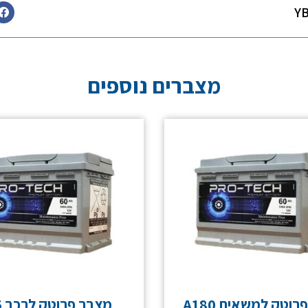
מצברים נוספים
וטק למשאית A180
מצבר פרוטק לרכב A75