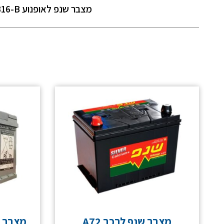
מצבר שנפ לאופנוע YB16-B
מצבר שנפ לרכב A72
מצבר פר