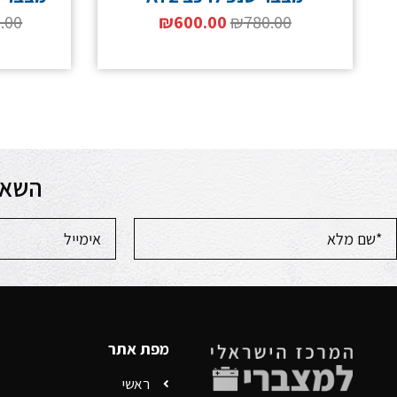
.00
₪
600.00
₪
780.00
השאר
מפת אתר
ראשי